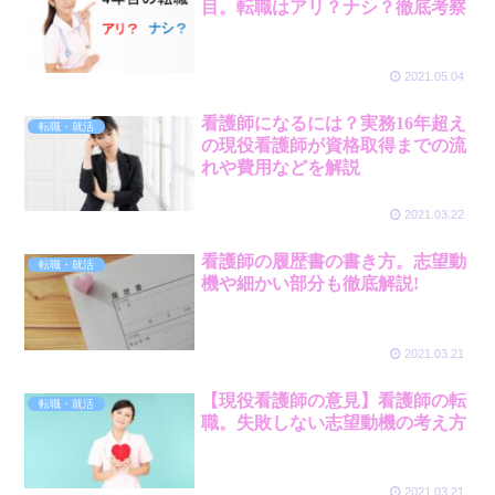
目。転職はアリ？ナシ？徹底考察
2021.05.04
看護師になるには？実務16年超え
転職・就活
の現役看護師が資格取得までの流
れや費用などを解説
2021.03.22
看護師の履歴書の書き方。志望動
転職・就活
機や細かい部分も徹底解説!
2021.03.21
【現役看護師の意見】看護師の転
転職・就活
職。失敗しない志望動機の考え方
2021.03.21